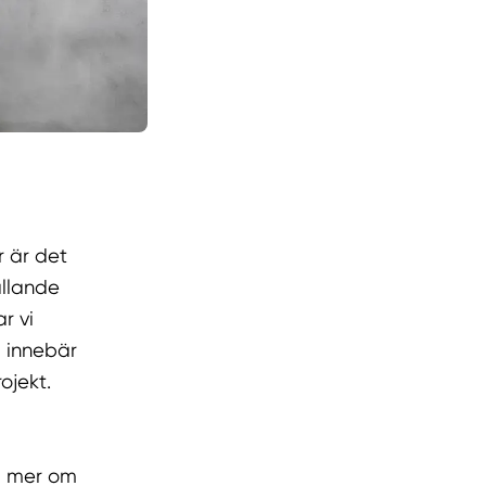
r är det
ällande
r vi
g innebär
ojekt.
ta mer om