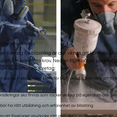
tt blästringsföretag
er företag för blästring är det viktigt att kontrollera a
uppfyller relevanta krav. Nedan följer några punkter 
an du anlitar ett företag:
 ska ha F-skatt, vilket krävs för ROT-avdrag och visar att för
katt
försäkringar ska finnas som täcker skador på egendom och pe
bör ha rätt utbildning och erfarenhet av blästring
era att företaget använder rätt metod för materialet som ska