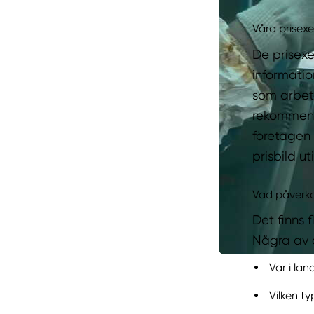
Våra prisex
De prisex
informatio
som arbeta
rekommende
företagen
prisbild u
Vad påverkar
Det finns 
Några av d
Var i lan
Vilken ty