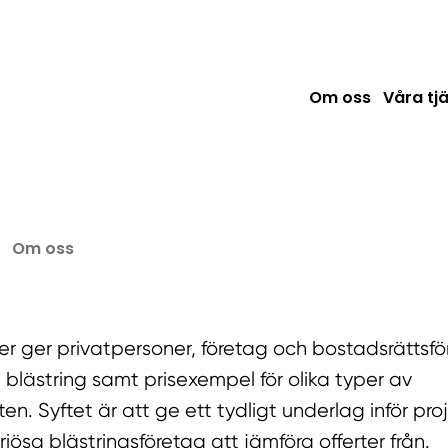
Om oss
Våra tj
Om oss
er ger privatpersoner, företag och bostadsrättsfö
 blästring samt prisexempel för olika typer av
en. Syftet är att ge ett tydligt underlag inför pr
eriösa blästringsföretag att jämföra offerter från.