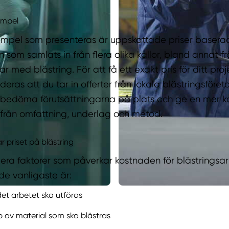
empel
empel som presenteras är uppskattade priser baser
n som samlats in från flera olika källor, bland annat f
r med blästring. För att få ett exakt pris för ditt proj
ras att du tar in offerter från lokala blästringsföre
 bedöma förutsättningarna på plats och ge en mer ko
tifrån omfattning, underlag och metod.
 priset på blästring
flera faktorer som påverkar kostnaden för blästringsa
e vanligaste är:
det arbetet ska utföras
p av material som ska blästras