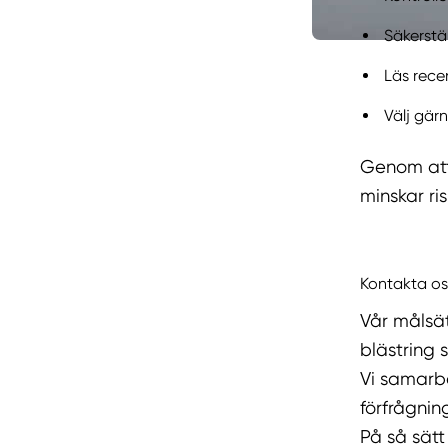
Säkerstä
Läs recen
Välj gärn
Genom att 
minskar ri
Kontakta os
Vår målsät
blästring 
Vi samarbe
förfrågnin
På så sätt 