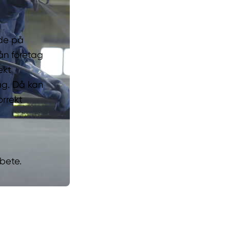
ade på
rån företag
ekt
tag. Då kan
rrekt
rbete.