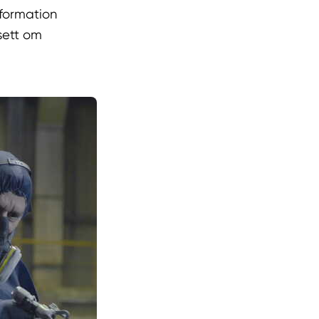
nformation
vsett om