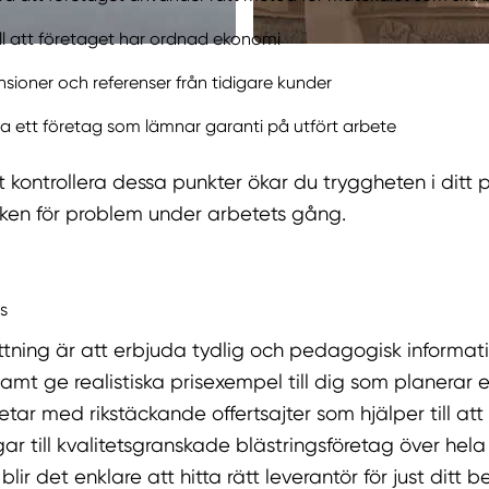
ll att företaget har ordnad ekonomi
sioner och referenser från tidigare kunder
a ett företag som lämnar garanti på utfört arbete
kontrollera dessa punkter ökar du tryggheten i ditt p
sken för problem under arbetets gång.
s
tning är att erbjuda tydlig och pedagogisk informa
samt ge realistiska prisexempel till dig som planerar e
tar med rikstäckande offertsajter som hjälper till at
gar till kvalitetsgranskade blästringsföretag över hela
blir det enklare att hitta rätt leverantör för just ditt b