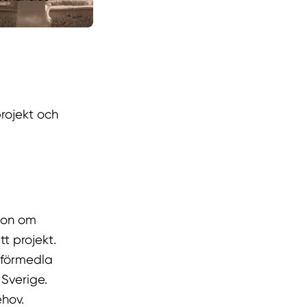
rojekt och
tion om
tt projekt.
t förmedla
 Sverige.
ehov.