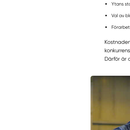
Ytans sto
Val av b
Förarbet
Kostnaden 
konkurrens
Därför är d