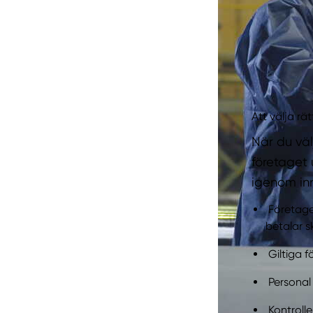
Att välja rä
När du välj
företaget 
igenom inn
Företaget
betalar s
Giltiga 
Personal 
Kontroll