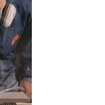
tt
att gå
etaget
rson
 behandlas