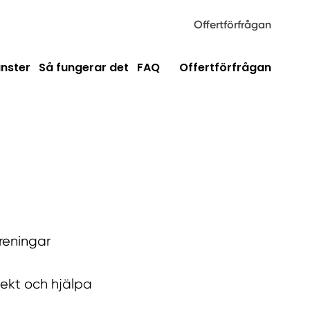
Offertförfrågan
änster
Så fungerar det
FAQ
Offertförfrågan
reningar
ojekt och hjälpa