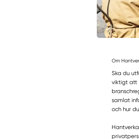
Om Hantverk
Ska du utf
viktigt at
branschreg
samlat inf
och hur du
Hantverkar
privatpers