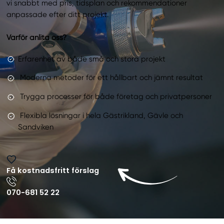
vi snabbt med pris, tidsplan och rekommendationer
anpassade efter ditt projekt.
Varför anlita oss?
Erfarenhet av både små och stora projekt
Moderna metoder för ett hållbart och jämnt resultat
Trygga processer för både företag och privatpersoner
Flexibla lösningar i hela Gästrikland, Gävle och
Sandviken
Få kostnadsfritt förslag
070-681 52 22