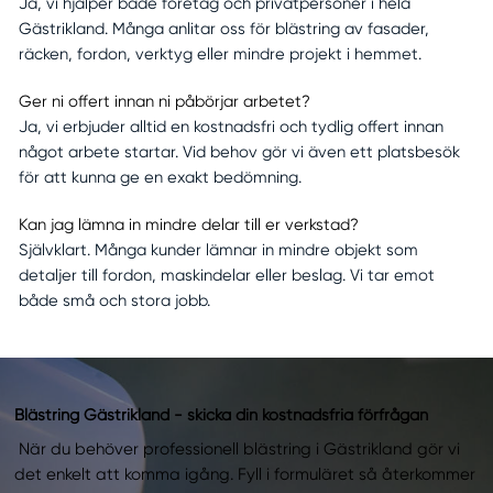
Ja, vi hjälper både företag och privatpersoner i hela
Gästrikland. Många anlitar oss för blästring av fasader,
räcken, fordon, verktyg eller mindre projekt i hemmet.
Ger ni offert innan ni påbörjar arbetet?
Ja, vi erbjuder alltid en kostnadsfri och tydlig offert innan
något arbete startar. Vid behov gör vi även ett platsbesök
för att kunna ge en exakt bedömning.
Kan jag lämna in mindre delar till er verkstad?
Självklart. Många kunder lämnar in mindre objekt som
detaljer till fordon, maskindelar eller beslag. Vi tar emot
både små och stora jobb.
Blästring Gästrikland - skicka din kostnadsfria förfrågan
När du behöver professionell blästring i Gästrikland gör vi
det enkelt att komma igång. Fyll i formuläret så återkommer